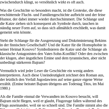
zwischendurch klingt, so versöhnlich wirkt es oft auch.
Was die Geschichte so besonders macht, ist die Groteske, die diese
erschütternde Flucht- und Familiengeschichte aufbricht und der feine
Humor, der dabei immer wieder durchschimmert. Die Schlange und
die Katze ziehen sich konsequent als Symbole durch, tauchen in
ständig neuer Form auf, so dass sich allmählich erschließt, was damit
gemeint sein könnte.
Steht die Schlange für die Ausgrenzung und Diskriminierung Bekims
in der finnischen Gesellschaft? Und die Katze für die Homophobie in
seiner Heimat Kosovo? Symbolisieren die Katze und die Schlange als
klassische Antagonisten den Vater-Sohn-Konflikt? Oder den zwischen
der klugen, aber ängstlichen Emine und dem tyrannischen, aber nicht
unbedingt stärkerem Bajram?
Vermutlich wird jeder Leser die Geschichte ein wenig anders
interpretieren. Auch diese Uneindeutigkeit zeichnet den Roman aus,
der letztlich den Verfall Jugoslawiens auf seine ganze eigene Weise
erzählt. (Emine heiratet Bajram übrigens am Todestag Titos, im Mai
1980.)
Als die Familie einmal die Verwandten im Kosovo besucht, will
Bajram nicht fliegen, weil er glaubt, Flugzeuge fallen während des
Flugs auseinander, weil sie so schnell sind. Die Familie nimmt also die