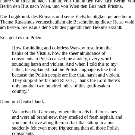
Fähre von Helsinki nach Tallinn, von Tallinn den Bus nach Berlin, von
Berlin den Bus nach Wien, und von Wien den Bus nach Pristina.
Die Tragikomik des Romans und seine Vielschichtigkeit gerade beim
Thema Rassismus veranschaulicht die Beschreibung dieser Reise wohl
am besten. Sie ist aus der Sicht des jugendlichen Bekims erzählt.
Erst geht es um Polen:
How forbidding and colorless Warsaw rose from the
banks of the Vistula, how the sheer abundance of
consonants in Polish caused me anxiety, every word
sounding harsh and violent. And when I told this to my
father, he explained that the Polish language is like that
because the Polish people are like that, harsh and violent.
They support Serbia and Russia. ‚Thank the Lord there’s
only another two hundred miles of this godforsaken
country.‘
Dann um Deutschland:
We arrived in Germany, where the roads had four lanes
and were all brand-new, they smelled of fresh asphalt, and
you could drive along them so fast that sitting in a bus
suddenly felt even more frightening than all those Polish
consonants.