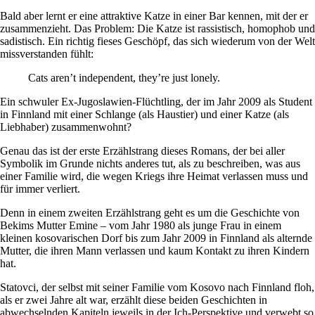
Bald aber lernt er eine attraktive Katze in einer Bar kennen, mit der er
zusammenzieht. Das Problem: Die Katze ist rassistisch, homophob und
sadistisch. Ein richtig fieses Geschöpf, das sich wiederum von der Welt
missverstanden fühlt:
Cats aren’t independent, they’re just lonely.
Ein schwuler Ex-Jugoslawien-Flüchtling, der im Jahr 2009 als Student
in Finnland mit einer Schlange (als Haustier) und einer Katze (als
Liebhaber) zusammenwohnt?
Genau das ist der erste Erzählstrang dieses Romans, der bei aller
Symbolik im Grunde nichts anderes tut, als zu beschreiben, was aus
einer Familie wird, die wegen Kriegs ihre Heimat verlassen muss und
für immer verliert.
Denn in einem zweiten Erzählstrang geht es um die Geschichte von
Bekims Mutter Emine – vom Jahr 1980 als junge Frau in einem
kleinen kosovarischen Dorf bis zum Jahr 2009 in Finnland als alternde
Mutter, die ihren Mann verlassen und kaum Kontakt zu ihren Kindern
hat.
Statovci, der selbst mit seiner Familie vom Kosovo nach Finnland floh,
als er zwei Jahre alt war, erzählt diese beiden Geschichten in
abwechselnden Kapiteln jeweils in der Ich-Perspektive und verwebt so