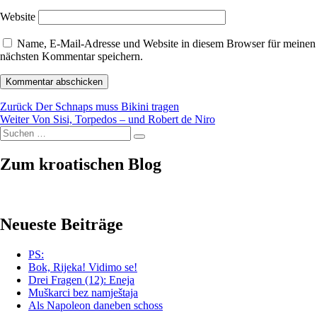
Website
Name, E-Mail-Adresse und Website in diesem Browser für meinen
nächsten Kommentar speichern.
Beitragsnavigation
Vorheriger
Zurück
Der Schnaps muss Bikini tragen
Nächster
Beitrag:
Weiter
Von Sisi, Torpedos – und Robert de Niro
Suchen
Beitrag:
Suchen
nach:
Zum kroatischen Blog
Neueste Beiträge
PS:
Bok, Rijeka! Vidimo se!
Drei Fragen (12): Eneja
Muškarci bez namještaja
Als Napoleon daneben schoss