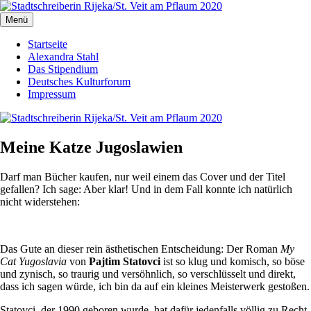
Zum
Inhalt
Menü
Stadtschreiberin Rijeka/St. Veit am Pflaum 2020
Die Journalistin Alexandra Stahl berichtet aus der Europäischen
springen
Kulturhauptstadt 2020
Startseite
Alexandra Stahl
Das Stipendium
Deutsches Kulturforum
Impressum
Meine Katze Jugoslawien
Darf man Bücher kaufen, nur weil einem das Cover und der Titel
gefallen? Ich sage: Aber klar! Und in dem Fall konnte ich natürlich
nicht widerstehen:
Das Gute an dieser rein ästhetischen Entscheidung: Der Roman
My
Cat Yugoslavia
von
Pajtim Statovci
ist so klug und komisch, so böse
und zynisch, so traurig und versöhnlich, so verschlüsselt und direkt,
dass ich sagen würde, ich bin da auf ein kleines Meisterwerk gestoßen.
Statovci, der 1990 geboren wurde, hat dafür jedenfalls völlig zu Recht