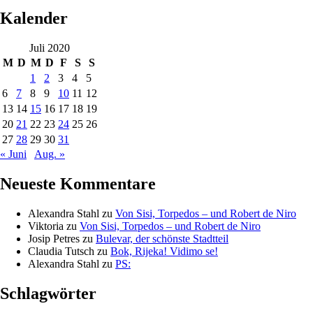
Kalender
Juli 2020
M
D
M
D
F
S
S
1
2
3
4
5
6
7
8
9
10
11
12
13
14
15
16
17
18
19
20
21
22
23
24
25
26
27
28
29
30
31
« Juni
Aug. »
Neueste Kommentare
Alexandra Stahl
zu
Von Sisi, Torpedos – und Robert de Niro
Viktoria
zu
Von Sisi, Torpedos – und Robert de Niro
Josip Petres
zu
Bulevar, der schönste Stadtteil
Claudia Tutsch
zu
Bok, Rijeka! Vidimo se!
Alexandra Stahl
zu
PS:
Schlagwörter