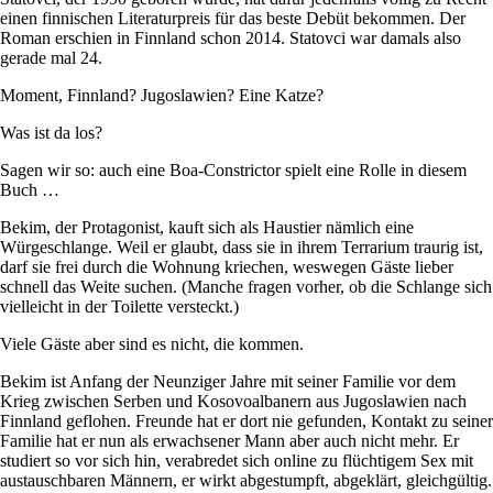
einen finnischen Literaturpreis für das beste Debüt bekommen. Der
Roman erschien in Finnland schon 2014. Statovci war damals also
gerade mal 24.
Moment, Finnland? Jugoslawien? Eine Katze?
Was ist da los?
Sagen wir so: auch eine Boa-Constrictor spielt eine Rolle in diesem
Buch …
Bekim, der Protagonist, kauft sich als Haustier nämlich eine
Würgeschlange. Weil er glaubt, dass sie in ihrem Terrarium traurig ist,
darf sie frei durch die Wohnung kriechen, weswegen Gäste lieber
schnell das Weite suchen. (Manche fragen vorher, ob die Schlange sich
vielleicht in der Toilette versteckt.)
Viele Gäste aber sind es nicht, die kommen.
Bekim ist Anfang der Neunziger Jahre mit seiner Familie vor dem
Krieg zwischen Serben und Kosovoalbanern aus Jugoslawien nach
Finnland geflohen. Freunde hat er dort nie gefunden, Kontakt zu seiner
Familie hat er nun als erwachsener Mann aber auch nicht mehr. Er
studiert so vor sich hin, verabredet sich online zu flüchtigem Sex mit
austauschbaren Männern, er wirkt abgestumpft, abgeklärt, gleichgültig.