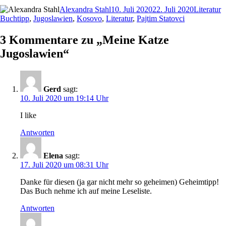
Autor
Veröffentlicht
Kategorie
S
Alexandra Stahl
10. Juli 2020
22. Juli 2020
Literatur
am
Buchtipp
,
Jugoslawien
,
Kosovo
,
Literatur
,
Pajtim Statovci
3 Kommentare zu „Meine Katze
Jugoslawien“
Gerd
sagt:
10. Juli 2020 um 19:14 Uhr
I like
Antworten
Elena
sagt:
17. Juli 2020 um 08:31 Uhr
Danke für diesen (ja gar nicht mehr so geheimen) Geheimtipp!
Das Buch nehme ich auf meine Leseliste.
Antworten