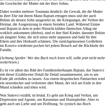
die Geschichte der Mutter mit der ihres Sohns.
Dabei werden mehrere Traumata deutlich: die Gewalt, die die Mutter
in ihrer Ehe mit ihrem Mann Bajram ertragen muss und der auch
Bekim als dessen Sohn ausgesetzt ist, die Kriegsangst, der Verlust der
Heimat, die Ausgrenzung in einem fremden Land. Während Emine
und Bajram in dem in jeder Hinsicht kühlen finnischen Alltag nie
wirklich ankommen (dürfen), sind es ihre fünf Kinder, darunter Bekim
als jüngster Sohn, die sich umso mehr anpassen und bald für ihre
Eltern und ihre Herkunft schämen. Die zurückgelassenen Großeltern
im Kosovo wiederum pochen bei jedem Besuch auf die Rückkehr der
Familie.
(
Achtung Spoiler: Wer das Buch noch lesen will, sollte jetzt nicht mehr
weiterlesen.
)
Es ist vor allem das Bild des Familienoberhaupts Bajram, das Statovci
mit dieser Erzählweise Detail für Detail zusammensetzt, um es am
Ende jäh zerfallen zu lassen. Aus einem despotischen Patriarchen wird
ein neurotischer und verlorener alter Mann, der sich am Ende in den
Mund schießen und töten wird.
Was Statovci erzählt, ist brutal. Es geht um Krieg und Verlust, um
Depression und Agonie, um Rassismus und Homophobie. Aber es
geht auch um Liebe und um Hoffnung. So zynisch das Buch