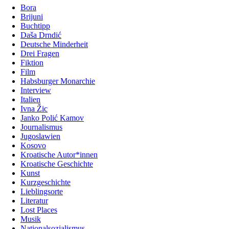
Bora
Brijuni
Buchtipp
Daša Drndić
Deutsche Minderheit
Drei Fragen
Fiktion
Film
Habsburger Monarchie
Interview
Italien
Ivna Žic
Janko Polić Kamov
Journalismus
Jugoslawien
Kosovo
Kroatische Autor*innen
Kroatische Geschichte
Kunst
Kurzgeschichte
Lieblingsorte
Literatur
Lost Places
Musik
Nationalsozialismus