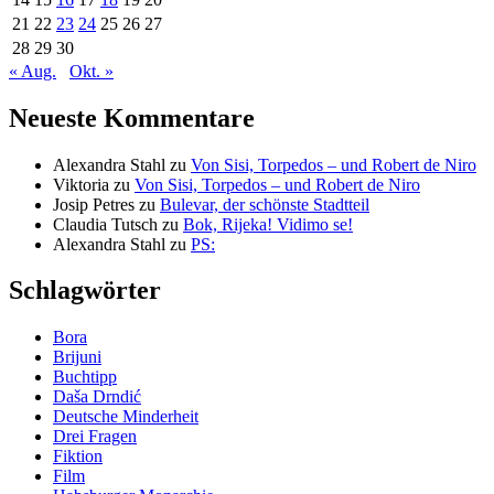
21
22
23
24
25
26
27
28
29
30
« Aug.
Okt. »
Neueste Kommentare
Alexandra Stahl
zu
Von Sisi, Torpedos – und Robert de Niro
Viktoria
zu
Von Sisi, Torpedos – und Robert de Niro
Josip Petres
zu
Bulevar, der schönste Stadtteil
Claudia Tutsch
zu
Bok, Rijeka! Vidimo se!
Alexandra Stahl
zu
PS:
Schlagwörter
Bora
Brijuni
Buchtipp
Daša Drndić
Deutsche Minderheit
Drei Fragen
Fiktion
Film