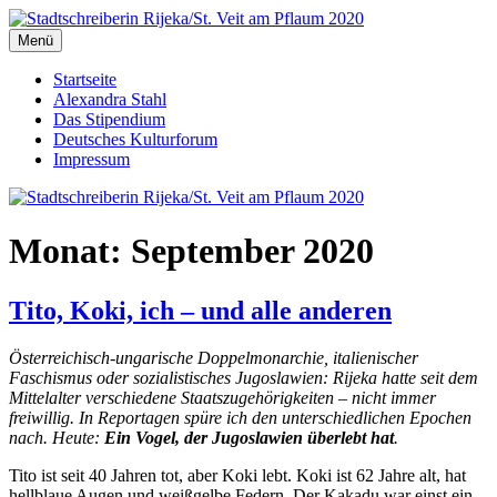
Zum
Inhalt
Menü
Stadtschreiberin Rijeka/St. Veit am Pflaum 2020
Die Journalistin Alexandra Stahl berichtet aus der Europäischen
springen
Kulturhauptstadt 2020
Startseite
Alexandra Stahl
Das Stipendium
Deutsches Kulturforum
Impressum
Monat:
September 2020
Tito, Koki, ich – und alle anderen
Österreichisch-ungarische Doppelmonarchie, italienischer
Faschismus oder sozialistisches Jugoslawien: Rijeka hatte seit dem
Mittelalter verschiedene Staatszugehörigkeiten – nicht immer
freiwillig. In Reportagen spüre ich den unterschiedlichen Epochen
nach. Heute:
Ein Vogel, der Jugoslawien überlebt hat
.
Tito ist seit 40 Jahren tot, aber Koki lebt. Koki ist 62 Jahre alt, hat
hellblaue Augen und weißgelbe Federn. Der Kakadu war einst ein