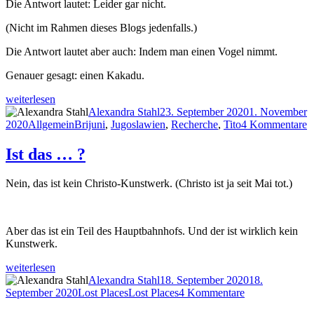
Die Antwort lautet: Leider gar nicht.
(Nicht im Rahmen dieses Blogs jedenfalls.)
Die Antwort lautet aber auch: Indem man einen Vogel nimmt.
Genauer gesagt: einen Kakadu.
„Manchmal
weiterlesen
hilft
Autor
Veröffentlicht
Alexandra Stahl
23. September 2020
1. November
ein
Kategorien
Schlagwörter
am
z
2020
Allgemein
Brijuni
,
Jugoslawien
,
Recherche
,
Tito
4 Kommentare
Kakadu“
M
hi
Ist das … ?
e
K
Nein, das ist kein Christo-Kunstwerk. (Christo ist ja seit Mai tot.)
Aber das ist ein Teil des Hauptbahnhofs. Und der ist wirklich kein
Kunstwerk.
„Ist
weiterlesen
das
Autor
Veröffentlicht
Alexandra Stahl
18. September 2020
18.
…
Kategorien
Schlagwörter
am
zu
September 2020
Lost Places
Lost Places
4 Kommentare
?“
Ist