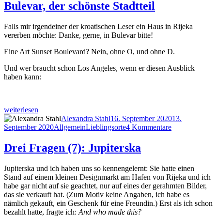
das
Bulevar, der schönste Stadtteil
…
?
Falls mir irgendeiner der kroatischen Leser ein Haus in Rijeka
vererben möchte: Danke, gerne, in Bulevar bitte!
Eine Art Sunset Boulevard? Nein, ohne O, und ohne D.
Und wer braucht schon Los Angeles, wenn er diesen Ausblick
haben kann:
„Bulevar,
weiterlesen
der
Autor
Veröffentlicht
Alexandra Stahl
16. September 2020
13.
schönste
Kategorien
Schlagwörter
am
zu
September 2020
Allgemein
Lieblingsorte
4 Kommentare
Stadtteil“
Bulevar,
der
Drei Fragen (7): Jupiterska
schönste
Stadtteil
Jupiterska und ich haben uns so kennengelernt: Sie hatte einen
Stand auf einem kleinen Designmarkt am Hafen von Rijeka und ich
habe gar nicht auf sie geachtet, nur auf eines der gerahmten Bilder,
das sie verkauft hat. (Zum Motiv keine Angaben, ich habe es
nämlich gekauft, ein Geschenk für eine Freundin.) Erst als ich schon
bezahlt hatte, fragte ich:
And who made this?