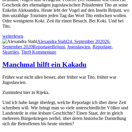
Geschenk des ehemaligen jugoslawischen Präsidenten Tito an seine
Enkelin Aleksandra. Heute lebt der Vogel auf den Inseln Brijuni, wo
ihm unzählige Touristen jeden Tag das Wort Tito entlocken wollen.
Oder wenigstens Koki. Zeit für einen Besuch. Bei Koki. Und bei
Tito.
„Tito,
weiterlesen
Koki,
Autor
Veröffentlicht
Alexandra Stahl
24. September 2020
26.
ich
Kategorien
Schlagwörter
am
September 2020
Reportage
Brijuni
,
Jugoslawien
,
Reportage
,
–
zu
Skurriles
,
Tito
9 Kommentare
und
Tito,
alle
Koki,
Manchmal hilft ein Kakadu
anderen“
ich
–
Früher war nicht alles besser, aber früher war Tito, früher war
und
Jugoslawien.
alle
anderen
Zumindest hier in Rijeka.
Und ich habe lange überlegt, welche Reportage ich über diese Zeit
schreiben will. Wie bringt man so viele unterschiedliche Völker und
Landesteile in eine lesbare Geschichte? Einen Staat, der in gleich
mehreren Bürgerkriegen zerfiel, über deren historische Darstellung
sich die Betroffenen bis heute streiten?