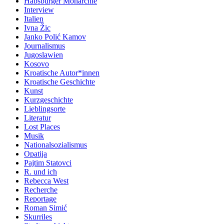
Habsburger Monarchie
Interview
Italien
Ivna Žic
Janko Polić Kamov
Journalismus
Jugoslawien
Kosovo
Kroatische Autor*innen
Kroatische Geschichte
Kunst
Kurzgeschichte
Lieblingsorte
Literatur
Lost Places
Musik
Nationalsozialismus
Opatija
Pajtim Statovci
R. und ich
Rebecca West
Recherche
Reportage
Roman Simić
Skurriles