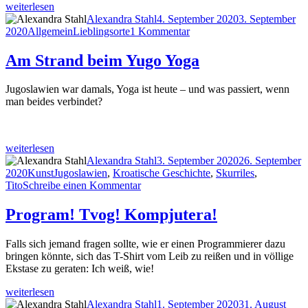
„Trinken
weiterlesen
mit
Autor
Veröffentlicht
Alexandra Stahl
4. September 2020
3. September
Stan
Kategorien
Schlagwörter
am
zu
2020
Allgemein
Lieblingsorte
1 Kommentar
&
Trinken
Olli“
mit
Am Strand beim Yugo Yoga
Stan
&
Jugoslawien war damals, Yoga ist heute – und was passiert, wenn
Olli
man beides verbindet?
„Am
weiterlesen
Strand
Autor
Veröffentlicht
Alexandra Stahl
3. September 2020
26. September
beim
Kategorien
Schlagwörter
am
2020
Kunst
Jugoslawien
,
Kroatische Geschichte
,
Skurriles
,
Yugo
zu
Tito
Schreibe einen Kommentar
Yoga“
Am
Strand
Program! Tvog! Kompjutera!
beim
Yugo
Falls sich jemand fragen sollte, wie er einen Programmierer dazu
Yoga
bringen könnte, sich das T-Shirt vom Leib zu reißen und in völlige
Ekstase zu geraten: Ich weiß, wie!
„Program!
weiterlesen
Tvog!
Autor
Veröffentlicht
Alexandra Stahl
1. September 2020
31. August