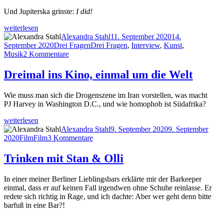
Und Jupiterska grinste:
I did!
„Drei
weiterlesen
Fragen
Autor
Veröffentlicht
Alexandra Stahl
11. September 2020
14.
(7):
Kategorien
Schlagwörter
am
September 2020
Drei Fragen
Drei Fragen
,
Interview
,
Kunst
,
Jupiterska“
zu
Musik
2 Kommentare
Drei
Fragen
Dreimal ins Kino, einmal um die Welt
(7):
Jupiterska
Wie muss man sich die Drogenszene im Iran vorstellen, was macht
PJ Harvey in Washington D.C., und wie homophob ist Südafrika?
„Dreimal
weiterlesen
ins
Autor
Veröffentlicht
Alexandra Stahl
9. September 2020
9. September
Kino,
Kategorien
Schlagwörter
zu
am
2020
Film
Film
3 Kommentare
einmal
Dreimal
um
ins
Trinken mit Stan & Olli
die
Kino,
Welt“
einmal
In einer meiner Berliner Lieblingsbars erklärte mir der Barkeeper
um
einmal, dass er auf keinen Fall irgendwen ohne Schuhe reinlasse. Er
die
redete sich richtig in Rage, und ich dachte: Aber wer geht denn bitte
Welt
barfuß in eine Bar?!