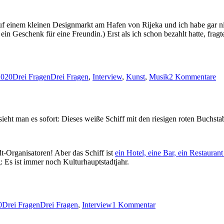
uf einem kleinen Designmarkt am Hafen von Rijeka und ich habe gar nich
in Geschenk für eine Freundin.) Erst als ich schon bezahlt hatte, fragt
Kategorien
Schlagwörter
zu
2020
Drei Fragen
Drei Fragen
,
Interview
,
Kunst
,
Musik
2 Kommentare
Dr
Fr
(7)
Ju
ht man es sofort: Dieses weiße Schiff mit den riesigen roten Buchst
dt-Organisatoren! Aber das Schiff ist
ein Hotel, eine Bar, ein Restauran
: Es ist immer noch Kulturhauptstadtjahr.
Kategorien
Schlagwörter
zu
0
Drei Fragen
Drei Fragen
,
Interview
1 Kommentar
Drei
Fragen