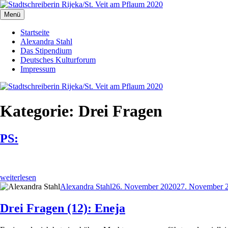
Zum
Inhalt
Menü
Stadtschreiberin Rijeka/St. Veit am Pflaum 2020
Die Journalistin Alexandra Stahl berichtet aus der Europäischen Kultu
springen
Startseite
Alexandra Stahl
Das Stipendium
Deutsches Kulturforum
Impressum
Kategorie:
Drei Fragen
PS:
„PS:“
weiterlesen
Autor
Veröffentlicht
Alexandra Stahl
26. November 2020
27. November 
am
Drei Fragen (12): Eneja