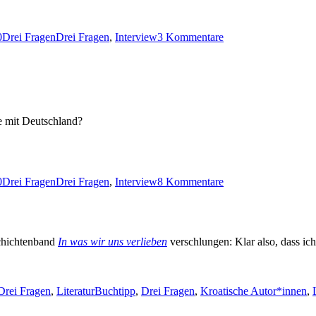
Kategorien
Schlagwörter
zu
0
Drei Fragen
Drei Fragen
,
Interview
3 Kommentare
Drei
Fragen
(10):
Sead
Boza
e mit Deutschland?
Kategorien
Schlagwörter
zu
0
Drei Fragen
Drei Fragen
,
Interview
8 Kommentare
Drei
Fragen
(9):
SPEZIAL
chichtenband
In was wir uns verlieben
verschlungen: Klar also, dass ic
Kategorien
Schlagwörter
Drei Fragen
,
Literatur
Buchtipp
,
Drei Fragen
,
Kroatische Autor*innen
,