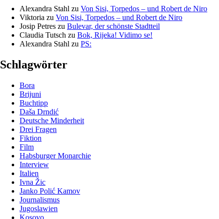
Alexandra Stahl
zu
Von Sisi, Torpedos – und Robert de Niro
Viktoria
zu
Von Sisi, Torpedos – und Robert de Niro
Josip Petres
zu
Bulevar, der schönste Stadtteil
Claudia Tutsch
zu
Bok, Rijeka! Vidimo se!
Alexandra Stahl
zu
PS:
Schlagwörter
Bora
Brijuni
Buchtipp
Daša Drndić
Deutsche Minderheit
Drei Fragen
Fiktion
Film
Habsburger Monarchie
Interview
Italien
Ivna Žic
Janko Polić Kamov
Journalismus
Jugoslawien
Kosovo