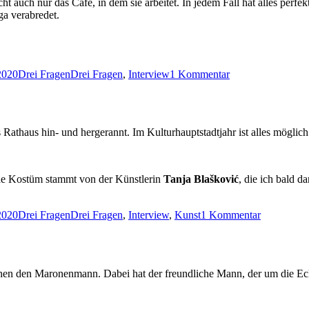
 auch nur das Café, in dem sie arbeitet. In jedem Fall hat alles perfe
a verabredet.
Kategorien
Schlagwörter
zu
2020
Drei Fragen
Drei Fragen
,
Interview
1 Kommentar
Drei
Fragen
(12):
Eneja
Rathaus hin- und hergerannt. Im Kulturhauptstadtjahr ist alles möglich
he Kostüm stammt von der Künstlerin
Tanja Blašković
, die ich bald d
Kategorien
Schlagwörter
zu
2020
Drei Fragen
Drei Fragen
,
Interview
,
Kunst
1 Kommentar
Drei
Fragen
(11):
Tanja
en den Maronenmann. Dabei hat der freundliche Mann, der um die Eck
Blašković