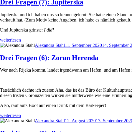
Drei Fragen (7): Jupiterska
Simić“
Jupiterska und ich haben uns so kennengelernt: Sie hatte einen Stand a
verkauft hat. (Zum Motiv keine Angaben, ich habe es nämlich gekauft, e
Und Jupiterska grinste:
I did!
„Drei
weiterlesen
Fragen
Autor
Veröffentlicht
Alexandra Stahl
11. September 2020
14. September 
(7):
am
Jupiterska“
Drei Fragen (6): Zoran Herenda
Wer nach Rijeka kommt, landet irgendwann am Hafen, und am Hafen sie
Tatsächlich dachte ich zuerst: Aha, das ist das Büro der Kulturhauptsta
diesen tristen Coronazeiten wirken sie mittlerweile wie eine Erinnerung
Also, rauf aufs Boot auf einen Drink mit dem Barkeeper!
„Drei
weiterlesen
Fragen
Autor
Veröffentlicht
Alexandra Stahl
12. August 2020
13. September 202
(6):
am
Zoran