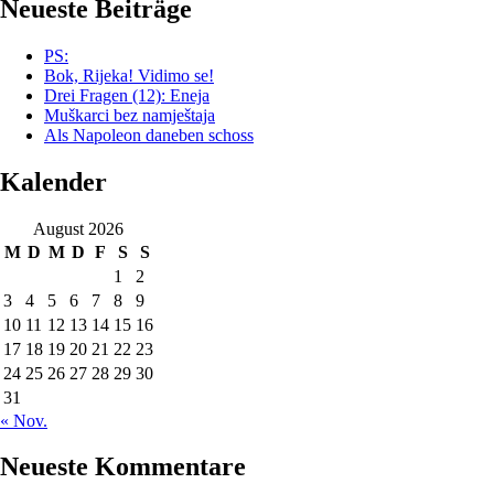
Neueste Beiträge
PS:
Bok, Rijeka! Vidimo se!
Drei Fragen (12): Eneja
Muškarci bez namještaja
Als Napoleon daneben schoss
Kalender
August 2026
M
D
M
D
F
S
S
1
2
3
4
5
6
7
8
9
10
11
12
13
14
15
16
17
18
19
20
21
22
23
24
25
26
27
28
29
30
31
« Nov.
Neueste Kommentare