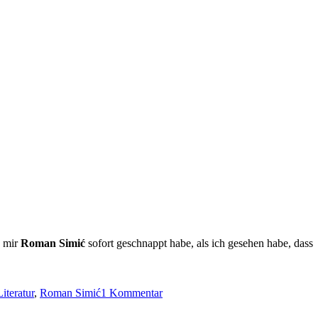
h mir
Roman Simić
sofort geschnappt habe, als ich gesehen habe, dass
zu
Literatur
,
Roman Simić
1 Kommentar
Drei
Fragen