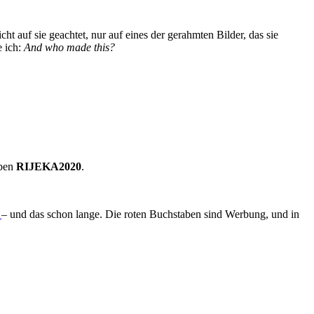
(8):
Roman
t auf sie geachtet, nur auf eines der gerahmten Bilder, das sie
Simić
e ich:
And who made this?
ei
agen
:
piterska
aben
RIJEKA2020
.
t
– und das schon lange. Die roten Buchstaben sind Werbung, und in