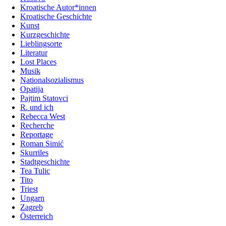
Kroatische Autor*innen
Kroatische Geschichte
Kunst
Kurzgeschichte
Lieblingsorte
Literatur
Lost Places
Musik
Nationalsozialismus
Opatija
Pajtim Statovci
R. und ich
Rebecca West
Recherche
Reportage
Roman Simić
Skurriles
Stadtgeschichte
Tea Tulic
Tito
Triest
Ungarn
Zagreb
Österreich