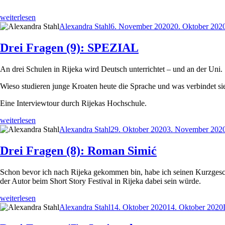
„Drei
weiterlesen
Fragen
Autor
Veröffentlicht
Alexandra Stahl
6. November 2020
20. Oktober 202
(10):
am
Sead
Drei Fragen (9): SPEZIAL
Boza“
An drei Schulen in Rijeka wird Deutsch unterrichtet – und an der Uni.
Wieso studieren junge Kroaten heute die Sprache und was verbindet si
Eine Interviewtour durch Rijekas Hochschule.
„Drei
weiterlesen
Fragen
Autor
Veröffentlicht
Alexandra Stahl
29. Oktober 2020
3. November 202
(9):
am
SPEZIAL“
Drei Fragen (8): Roman Simić
Schon bevor ich nach Rijeka gekommen bin, habe ich seinen Kurzges
der Autor beim Short Story Festival in Rijeka dabei sein würde.
„Drei
weiterlesen
Fragen
Autor
Veröffentlicht
Alexandra Stahl
14. Oktober 2020
14. Oktober 2020
(8):
am
Roman