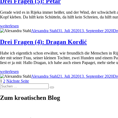
Drei Fragen (5): Petar
Herenda“
Gerade wird es in Rijeka immer heißer, und der Wind, der schwächelt 
Kopf kleben. Da hilft kein Schütteln, da hilft kein Schreien, da hilft nu
„Drei
weiterlesen
Fragen
Autor
Veröffentlicht
Ka
Alexandra Stahl
31. Juli 2020
13. September 2020
Dr
(5):
am
Petar“
Drei Fragen (4): Dragan Kordić
Habe ich eigentlich schon erwähnt, wie freundlich die Menschen in Rij
der mit seiner Frau, seiner kleinen Tochter, zwei Hunden und einem Papa
liest er ja mit: Hallo Dragan, ich habe auch einen Papagei, mehr siehe 
„Drei
weiterlesen
Fragen
Autor
Veröffentlicht
Ka
Alexandra Stahl
21. Juli 2020
13. September 2020
Dr
(4):
Seitennummerierung
Seite
Seite
am
1
2
Nächste Seite
Dragan
Suchen
der
Suchen
Kordić“
nach:
Beiträge
Zum kroatischen Blog