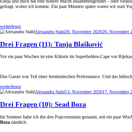
Eneja und mich hat eine höhere Macht zusammengeführt – oder vielleicht
gefragt, woher ich komme. Ein paar Minuten später waren wir zum Yog
„Drei
weiterlesen
Fragen
Autor
Veröffentlicht
Alexandra Stahl
20. November 2020
20. November 
(12):
am
Eneja“
Drei Fragen (11): Tanja Blašković
Vor ein paar Wochen ist eine Klitoris im Superhelden-Cape vor Rijekas 
Das Ganze war Teil einer feministischen Performance. Und das hübsc
„Drei
weiterlesen
Fragen
Autor
Veröffentlicht
Alexandra Stahl
13. November 2020
17. November 
(11):
am
Tanja
Drei Fragen (10): Sead Boza
Blašković“
Im Sommer habe ich ihn den Popcornmann genannt, seit ein paar Woch
Boza
nämlich.