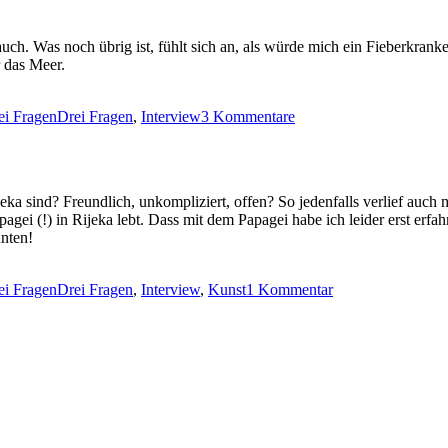
(6):
Zoran
auch. Was noch übrig ist, fühlt sich an, als würde mich ein Fieberkra
Herenda
r das Meer.
tegorien
Schlagwörter
zu
ei Fragen
Drei Fragen
,
Interview
3 Kommentare
Drei
Fragen
(5):
Petar
eka sind? Freundlich, unkompliziert, offen? So jedenfalls verlief auc
gei (!) in Rijeka lebt. Dass mit dem Papagei habe ich leider erst erfah
unten!
tegorien
Schlagwörter
zu
ei Fragen
Drei Fragen
,
Interview
,
Kunst
1 Kommentar
Drei
Fragen
(4):
Dragan
Kordić