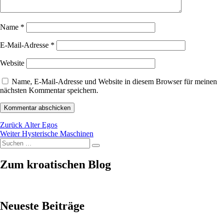
Name
*
E-Mail-Adresse
*
Website
Name, E-Mail-Adresse und Website in diesem Browser für meinen
nächsten Kommentar speichern.
Beitragsnavigation
Vorheriger
Zurück
Alter Egos
Nächster
Beitrag:
Weiter
Hysterische Maschinen
Suchen
Beitrag:
Suchen
nach:
Zum kroatischen Blog
Neueste Beiträge