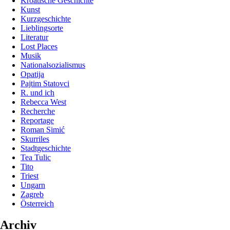
Kroatische Geschichte
Kunst
Kurzgeschichte
Lieblingsorte
Literatur
Lost Places
Musik
Nationalsozialismus
Opatija
Pajtim Statovci
R. und ich
Rebecca West
Recherche
Reportage
Roman Simić
Skurriles
Stadtgeschichte
Tea Tulic
Tito
Triest
Ungarn
Zagreb
Österreich
Archiv