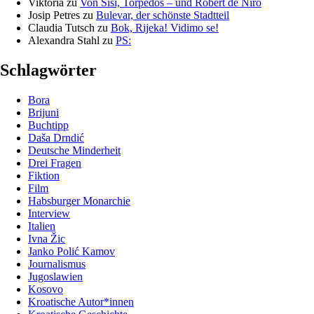
Viktoria
zu
Von Sisi, Torpedos – und Robert de Niro
Josip Petres
zu
Bulevar, der schönste Stadtteil
Claudia Tutsch
zu
Bok, Rijeka! Vidimo se!
Alexandra Stahl
zu
PS:
Schlagwörter
Bora
Brijuni
Buchtipp
Daša Drndić
Deutsche Minderheit
Drei Fragen
Fiktion
Film
Habsburger Monarchie
Interview
Italien
Ivna Žic
Janko Polić Kamov
Journalismus
Jugoslawien
Kosovo
Kroatische Autor*innen