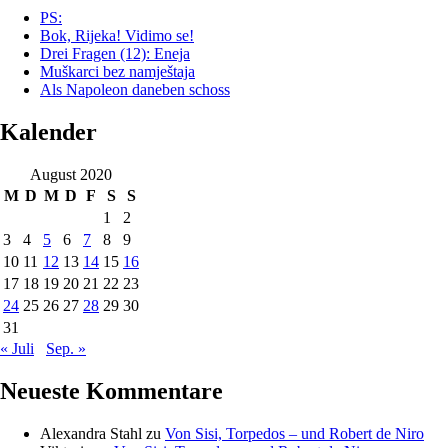
PS:
Bok, Rijeka! Vidimo se!
Drei Fragen (12): Eneja
Muškarci bez namještaja
Als Napoleon daneben schoss
Kalender
August 2020
M
D
M
D
F
S
S
1
2
3
4
5
6
7
8
9
10
11
12
13
14
15
16
17
18
19
20
21
22
23
24
25
26
27
28
29
30
31
« Juli
Sep. »
Neueste Kommentare
Alexandra Stahl
zu
Von Sisi, Torpedos – und Robert de Niro