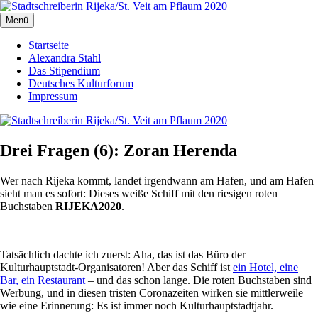
Zum
Inhalt
Menü
Stadtschreiberin Rijeka/St. Veit am Pflaum 2020
Die Journalistin Alexandra Stahl berichtet aus der Europäischen
springen
Kulturhauptstadt 2020
Startseite
Alexandra Stahl
Das Stipendium
Deutsches Kulturforum
Impressum
Drei Fragen (6): Zoran Herenda
Wer nach Rijeka kommt, landet irgendwann am Hafen, und am Hafen
sieht man es sofort: Dieses weiße Schiff mit den riesigen roten
Buchstaben
RIJEKA2020
.
Tatsächlich dachte ich zuerst: Aha, das ist das Büro der
Kulturhauptstadt-Organisatoren! Aber das Schiff ist
ein Hotel, eine
Bar, ein Restaurant
– und das schon lange. Die roten Buchstaben sind
Werbung, und in diesen tristen Coronazeiten wirken sie mittlerweile
wie eine Erinnerung: Es ist immer noch Kulturhauptstadtjahr.