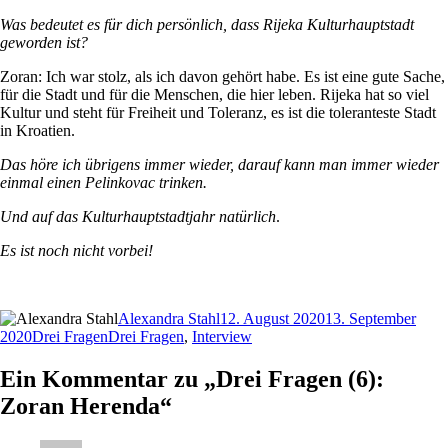
Was bedeutet es für dich persönlich, dass Rijeka Kulturhauptstadt
geworden ist?
Zoran: Ich war stolz, als ich davon gehört habe. Es ist eine gute Sache,
für die Stadt und für die Menschen, die hier leben. Rijeka hat so viel
Kultur und steht für Freiheit und Toleranz, es ist die toleranteste Stadt
in Kroatien.
Das höre ich übrigens immer wieder, darauf kann man immer wieder
einmal einen Pelinkovac trinken.
Und auf das Kulturhauptstadtjahr natürlich
.
Es ist noch nicht vorbei!
Autor
Veröffentlicht
Alexandra Stahl
12. August 2020
13. September
Kategorien
Schlagwörter
am
2020
Drei Fragen
Drei Fragen
,
Interview
Ein Kommentar zu „Drei Fragen (6):
Zoran Herenda“