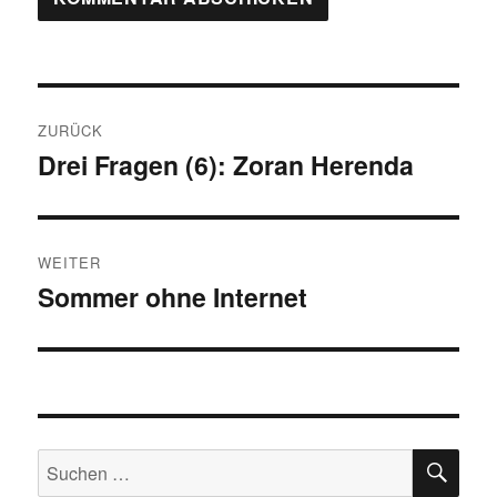
Beitragsnavigation
ZURÜCK
Drei Fragen (6): Zoran Herenda
Vorheriger
Beitrag:
WEITER
Sommer ohne Internet
Nächster
Beitrag:
SU
Suchen
nach: