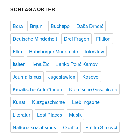
SCHLAGWÖRTER
Bora
Brijuni
Buchtipp
Daša Drndić
Deutsche Minderheit
Drei Fragen
Fiktion
Film
Habsburger Monarchie
Interview
Italien
Ivna Žic
Janko Polić Kamov
Journalismus
Jugoslawien
Kosovo
Kroatische Autor*innen
Kroatische Geschichte
Kunst
Kurzgeschichte
Lieblingsorte
Literatur
Lost Places
Musik
Nationalsozialismus
Opatija
Pajtim Statovci