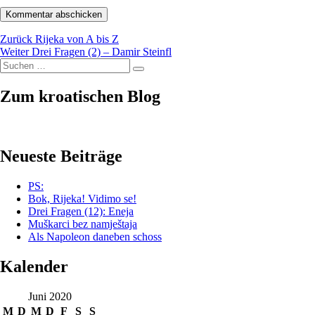
Beitragsnavigation
Vorheriger
Zurück
Rijeka von A bis Z
Nächster
Beitrag:
Weiter
Drei Fragen (2) – Damir Steinfl
Suchen
Beitrag:
Suchen
nach:
Zum kroatischen Blog
Neueste Beiträge
PS:
Bok, Rijeka! Vidimo se!
Drei Fragen (12): Eneja
Muškarci bez namještaja
Als Napoleon daneben schoss
Kalender
Juni 2020
M
D
M
D
F
S
S