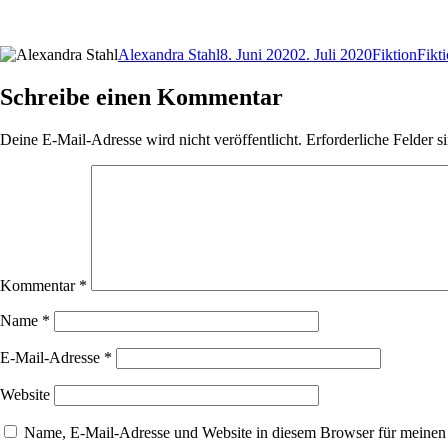
Autor
Veröffentlicht
Kategorien
Schl
Alexandra Stahl
8. Juni 2020
2. Juli 2020
Fiktion
Fikt
am
Schreibe einen Kommentar
Deine E-Mail-Adresse wird nicht veröffentlicht.
Erforderliche Felder s
Kommentar
*
Name
*
E-Mail-Adresse
*
Website
Name, E-Mail-Adresse und Website in diesem Browser für meinen