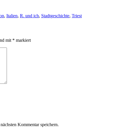
agwörter
ion
,
Italien
,
R. und ich
,
Stadtgeschichte
,
Triest
ind mit
*
markiert
 nächsten Kommentar speichern.