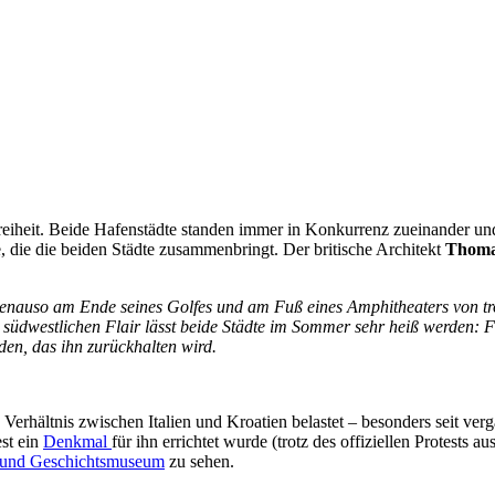
 Freiheit. Beide Hafenstädte standen immer in Konkurrenz zueinander u
e, die die beiden Städte zusammenbringt. Der britische Architekt
Thoma
t genauso am Ende seines Golfes und am Fuß eines Amphitheaters von tr
 südwestlichen Flair lässt beide Städte im Sommer sehr heiß werden: F
nden, das ihn zurückhalten wird.
s Verhältnis zwischen Italien und Kroatien belastet – besonders seit 
est ein
Denkmal
für ihn errichtet wurde (trotz des offiziellen Protests au
- und Geschichtsmuseum
zu sehen.