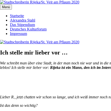
Zum
Inhalt
Menü
Stadtschreiberin Rijeka/St. Veit am Pflaum 2020
Die Journalistin Alexandra Stahl berichtet aus der Europäischen Kultu
springen
Startseite
Alexandra Stahl
Das Stipendium
Deutsches Kulturforum
Impressum
Ich stelle mir lieber vor …
Wie schreibt man über eine Stadt, in der man noch nie war und in die
leblos! Ich stelle mir lieber vor:
Rijeka
ist ein Mann, den ich im Inter
Lieber R., jetzt chatten wir schon so lange, und ich weiß immer noch ni
Ist das denn so wichtig?