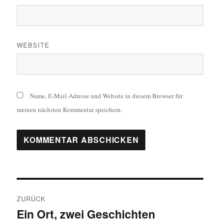
WEBSITE
Name, E-Mail-Adresse und Website in diesem Browser für
meinen nächsten Kommentar speichern.
Beitragsnavigation
ZURÜCK
Ein Ort, zwei Geschichten
Vorheriger