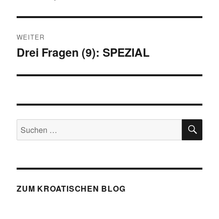
Beitrag:
WEITER
Drei Fragen (9): SPEZIAL
Nächster
Beitrag:
SU
Suchen
nach:
ZUM KROATISCHEN BLOG