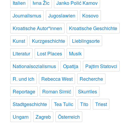
Italien
Ivna Žic
Janko Polić Kamov
Journalismus
Jugoslawien
Kosovo
Kroatische Autor*innen
Kroatische Geschichte
Kunst
Kurzgeschichte
Lieblingsorte
Literatur
Lost Places
Musik
Nationalsozialismus
Opatija
Pajtim Statovci
R. und ich
Rebecca West
Recherche
Reportage
Roman Simić
Skurriles
Stadtgeschichte
Tea Tulic
Tito
Triest
Ungarn
Zagreb
Österreich