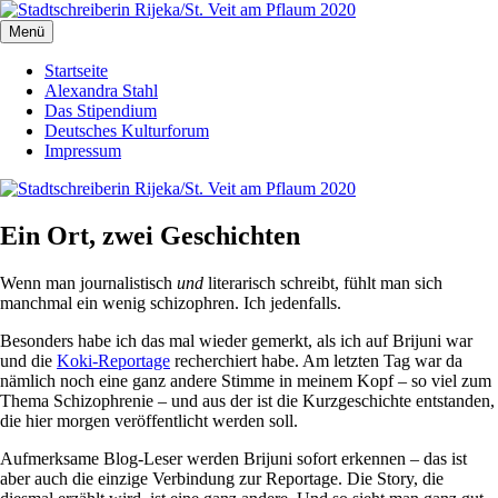
Zum
Inhalt
Menü
Stadtschreiberin Rijeka/St. Veit am Pflaum 2020
Die Journalistin Alexandra Stahl berichtet aus der Europäischen
springen
Kulturhauptstadt 2020
Startseite
Alexandra Stahl
Das Stipendium
Deutsches Kulturforum
Impressum
Ein Ort, zwei Geschichten
Wenn man journalistisch
und
literarisch schreibt, fühlt man sich
manchmal ein wenig schizophren. Ich jedenfalls.
Besonders habe ich das mal wieder gemerkt, als ich auf Brijuni war
und die
Koki-Reportage
recherchiert habe. Am letzten Tag war da
nämlich noch eine ganz andere Stimme in meinem Kopf – so viel zum
Thema Schizophrenie – und aus der ist die Kurzgeschichte entstanden,
die hier morgen veröffentlicht werden soll.
Aufmerksame Blog-Leser werden Brijuni sofort erkennen – das ist
aber auch die einzige Verbindung zur Reportage. Die Story, die