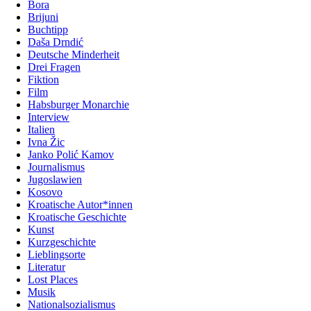
Bora
Brijuni
Buchtipp
Daša Drndić
Deutsche Minderheit
Drei Fragen
Fiktion
Film
Habsburger Monarchie
Interview
Italien
Ivna Žic
Janko Polić Kamov
Journalismus
Jugoslawien
Kosovo
Kroatische Autor*innen
Kroatische Geschichte
Kunst
Kurzgeschichte
Lieblingsorte
Literatur
Lost Places
Musik
Nationalsozialismus