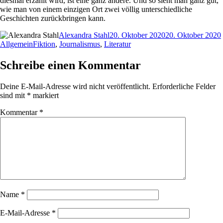
diesmal erzählt wird, ist eine ganz andere. Und so sieht man ganz gut,
wie man von einem einzigen Ort zwei völlig unterschiedliche
Geschichten zurückbringen kann.
Autor
Veröffentlicht
Alexandra Stahl
20. Oktober 2020
20. Oktober 2020
Schlagwörter
am
Allgemein
Fiktion
,
Journalismus
,
Literatur
Schreibe einen Kommentar
Deine E-Mail-Adresse wird nicht veröffentlicht.
Erforderliche Felder
sind mit
*
markiert
Kommentar
*
Name
*
E-Mail-Adresse
*