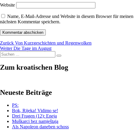
Website
Name, E-Mail-Adresse und Website in diesem Browser für meinen
nächsten Kommentar speichern.
Beitragsnavigation
Vorheriger
Zurück
Von Kurzgeschichten und Regenwolken
Nächster
Beitrag:
Weiter
Die Tage im August
Suchen
Beitrag:
Suchen
nach:
Zum kroatischen Blog
Neueste Beiträge
PS:
Bok, Rijeka! Vidimo se!
Drei Fragen (12): Eneja
Muškarci bez namještaja
Als Napoleon daneben schoss