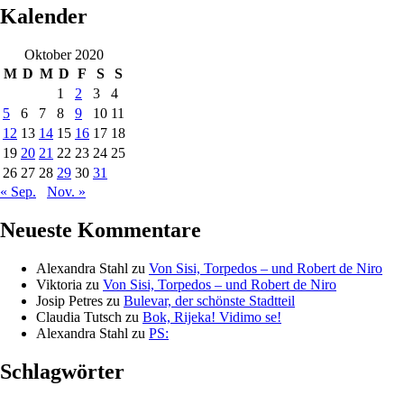
Kalender
Oktober 2020
M
D
M
D
F
S
S
1
2
3
4
5
6
7
8
9
10
11
12
13
14
15
16
17
18
19
20
21
22
23
24
25
26
27
28
29
30
31
« Sep.
Nov. »
Neueste Kommentare
Alexandra Stahl
zu
Von Sisi, Torpedos – und Robert de Niro
Viktoria
zu
Von Sisi, Torpedos – und Robert de Niro
Josip Petres
zu
Bulevar, der schönste Stadtteil
Claudia Tutsch
zu
Bok, Rijeka! Vidimo se!
Alexandra Stahl
zu
PS:
Schlagwörter