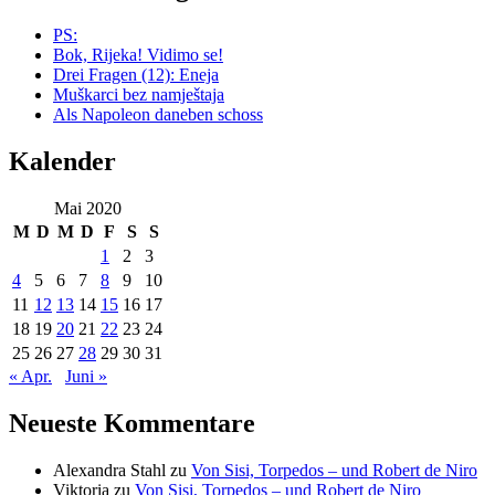
PS:
Bok, Rijeka! Vidimo se!
Drei Fragen (12): Eneja
Muškarci bez namještaja
Als Napoleon daneben schoss
Kalender
Mai 2020
M
D
M
D
F
S
S
1
2
3
4
5
6
7
8
9
10
11
12
13
14
15
16
17
18
19
20
21
22
23
24
25
26
27
28
29
30
31
« Apr.
Juni »
Neueste Kommentare
Alexandra Stahl
zu
Von Sisi, Torpedos – und Robert de Niro
Viktoria
zu
Von Sisi, Torpedos – und Robert de Niro