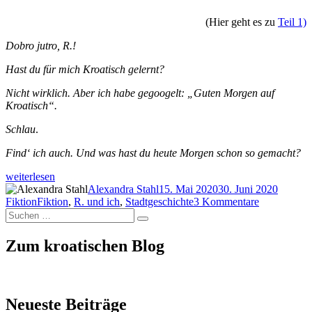
(Hier geht es zu
Teil 1)
Dobro jutro, R.!
Hast du für mich Kroatisch gelernt?
Nicht wirklich. Aber ich habe gegoogelt: „Guten Morgen auf
Kroatisch“.
Schlau
.
Find‘ ich auch. Und was hast du heute Morgen schon so gemacht?
„Ich
weiterlesen
stelle
Autor
Veröffentlicht
Kategor
Alexandra Stahl
15. Mai 2020
30. Juni 2020
mir
Schlagwörter
am
zu
Fiktion
Fiktion
,
R. und ich
,
Stadtgeschichte
3 Kommentare
lieber
Suchen
Ich
Suchen
vor
nach:
stelle
…“
mir
Zum kroatischen Blog
lieber
vor
…
Neueste Beiträge