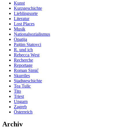
Kunst
Kurzgeschichte
Lieblingsorte
Literatur
Lost Places
Musik
Nationalsozialismus
Opatija
Pajtim Statovci
R. und ich
Rebecca West
Recherche
Reportage
Roman Simić
Skurriles
Stadtgeschichte
Tea Tulic
Tito
Triest
Ungarn
Zagreb
Österreich
Archiv