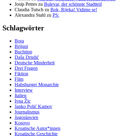
Josip Petres
zu
Bulevar, der schönste Stadtteil
Claudia Tutsch
zu
Bok, Rijeka! Vidimo se!
Alexandra Stahl
zu
PS:
Schlagwörter
Bora
Brijuni
Buchtipp
Daša Drndić
Deutsche Minderheit
Drei Fragen
Fiktion
Film
Habsburger Monarchie
Interview
Italien
Ivna Žic
Janko Polić Kamov
Journalismus
Jugoslawien
Kosovo
Kroatische Autor*innen
Kroatische Geschichte