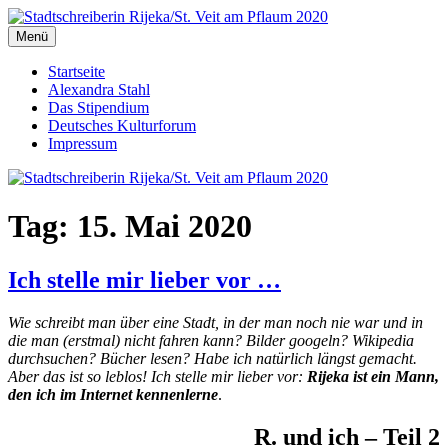
Zum
Inhalt
Menü
Stadtschreiberin Rijeka/St. Veit am Pflaum 2020
Die Journalistin Alexandra Stahl berichtet aus der Europäischen
springen
Kulturhauptstadt 2020
Startseite
Alexandra Stahl
Das Stipendium
Deutsches Kulturforum
Impressum
Tag:
15. Mai 2020
Ich stelle mir lieber vor …
Wie schreibt man über eine Stadt, in der man noch nie war und in
die man (erstmal) nicht fahren kann? Bilder googeln? Wikipedia
durchsuchen? Bücher lesen? Habe ich natürlich längst gemacht.
Aber das ist so leblos! Ich stelle mir lieber vor:
Rijeka
ist ein Mann,
den ich im Internet kennenlerne
.
R. und ich – Teil 2