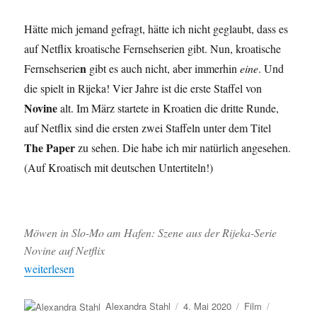
Hätte mich jemand gefragt, hätte ich nicht geglaubt, dass es
auf Netflix kroatische Fernsehserien gibt. Nun, kroatische
n
Fernsehserie
gibt es auch nicht, aber immerhin
eine
. Und
die spielt in Rijeka! Vier Jahre ist die erste Staffel von
Novine
alt. Im März startete in Kroatien die dritte Runde,
auf Netflix sind die ersten zwei Staffeln unter dem Titel
The Paper
zu sehen. Die habe ich mir natürlich angesehen.
(Auf Kroatisch mit deutschen Untertiteln!)
Möwen in Slo-Mo am Hafen: Szene aus der Rijeka-Serie
Novine auf Netflix
„Möwen in Slow-Motion und betrunkene Journalisten: Die Rijek
weiterlesen
Autor
Veröffentlicht
Kategorien
Schlagwör
Alexandra Stahl
4. Mai 2020
Film