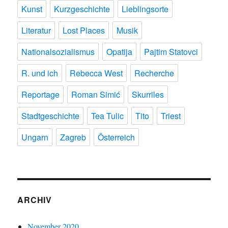
Kunst
Kurzgeschichte
Lieblingsorte
Literatur
Lost Places
Musik
Nationalsozialismus
Opatija
Pajtim Statovci
R. und ich
Rebecca West
Recherche
Reportage
Roman Simić
Skurriles
Stadtgeschichte
Tea Tulic
Tito
Triest
Ungarn
Zagreb
Österreich
ARCHIV
November 2020