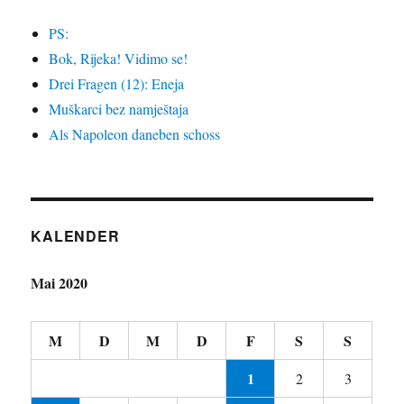
PS:
Bok, Rijeka! Vidimo se!
Drei Fragen (12): Eneja
Muškarci bez namještaja
Als Napoleon daneben schoss
KALENDER
Mai 2020
M
D
M
D
F
S
S
1
2
3