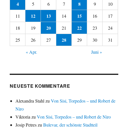
4
8
5
6
7
9
10
12
13
15
11
14
16
17
20
22
18
19
21
23
24
28
25
26
27
29
30
31
« Apr.
Juni »
NEUESTE KOMMENTARE
Alexandra Stahl
zu
Von Sisi, Torpedos – und Robert de
Niro
Viktoria
zu
Von Sisi, Torpedos – und Robert de Niro
Josip Petres
zu
Bulevar, der schönste Stadtteil