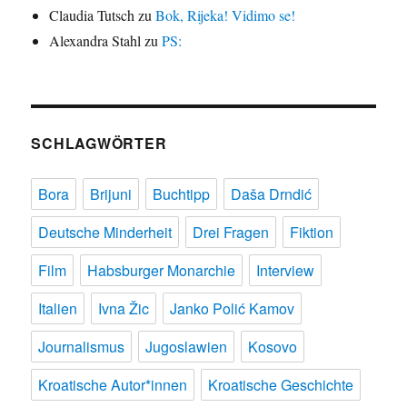
Claudia Tutsch
zu
Bok, Rijeka! Vidimo se!
Alexandra Stahl
zu
PS:
SCHLAGWÖRTER
Bora
Brijuni
Buchtipp
Daša Drndić
Deutsche Minderheit
Drei Fragen
Fiktion
Film
Habsburger Monarchie
Interview
Italien
Ivna Žic
Janko Polić Kamov
Journalismus
Jugoslawien
Kosovo
Kroatische Autor*innen
Kroatische Geschichte