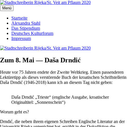
Zum
Inhalt
Menü
Stadtschreiberin Rijeka/St. Veit am Pflaum 2020
Die Journalistin Alexandra Stahl berichtet aus der Europäischen
springen
Kulturhauptstadt 2020
Startseite
Alexandra Stahl
Das Stipendium
Deutsches Kulturforum
Impressum
Zum 8. Mai — Daša Drndić
Heute vor 75 Jahren endete der Zweite Weltkrieg. Einen passenderen
Lektüretipp als dieses verstörende Buch der kroatischen Schriftstellerin
Daša Drndić (1946-2018) kann ich an diesem Tag nicht geben:
Daša Drndić „Trieste“ (englische Ausgabe, kroatischer
Originaltitel: „Sonnenschein“)
Worum geht es?
Drndić, die neben ihrem eigenen Schreiben Englische Literatur an der
Universität Rijeka unterrichtet hat, erzählt in der Dokufiktion die