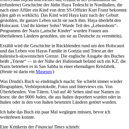
(erfundene) Geschichte der Jüdin Haya Tedeschi in Norditalien, die
nach einer Affäre ein Kind von dem SS-Offizier Kurt Franz bekommt
(den gab es wirklich). Das Kind wird Haya kurz nach der Geburt
gestohlen, ihr ganzes Leben sucht sie nach ihm. Haya überlebt den
Holocaust. Und ihr kleiner Sohn? Wurde Teil des „Lebensborn“-
Programms der Nazis („arische Kinder“ wurden Frauen aus
überfallenen Ländern gestohlen, um sie an Deutsche zu vermitteln).
Erzählt wird die Geschichte in Rückblenden rund um den Holocaust
und das Leben von Hayas Familie in Gorizia und Triest an der
italienisch-slowenischen Grenze. Die englische Ausgabe des Buches
heißt „Trieste“ — in der Nähe der Hafenstadt befand sich ein KZ, die
Nazis betrieben es in San Sabba in einer ehemaligen Reisfabrik.
(Heute ist darin ein
Museum
.)
Was Drndićs Buch so eindringlich macht: Sie schiebt immer wieder
Biographien, Verhörprotokolle, Fotos und Interviews ein. Von
Überlebenden. Von Tätern. Und auf 40 Seiten sind nur Namen zu
lesen: die der 9000 Juden, die aus Italien deportiert wurden oder in
Italien oder in den von Italien besetzten Ländern getötet wurden.
Ich habe das Buch ein paar Mal weglegen müssen, bevor ich
weiterlesen konnte.
Eine Kritikerin der
Financial Times
schrieb: