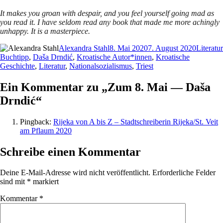
It makes you groan with despair, and you feel yourself going mad as
you read it. I have seldom read any book that made me more achingly
unhappy. It is a masterpiece.
Autor
Veröffentlicht
Kategor
Alexandra Stahl
8. Mai 2020
7. August 2020
Literatur
am
Buchtipp
,
Daša Drndić
,
Kroatische Autor*innen
,
Kroatische
Geschichte
,
Literatur
,
Nationalsozialismus
,
Triest
Ein Kommentar zu „Zum 8. Mai — Daša
Drndić“
Pingback:
Rijeka von A bis Z – Stadtschreiberin Rijeka/St. Veit
am Pflaum 2020
Schreibe einen Kommentar
Deine E-Mail-Adresse wird nicht veröffentlicht.
Erforderliche Felder
sind mit
*
markiert
Kommentar
*