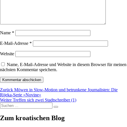
Name
*
E-Mail-Adresse
*
Website
Name, E-Mail-Adresse und Website in diesem Browser für meinen
nächsten Kommentar speichern.
Beitragsnavigation
Vorheriger
Zurück
Möwen in Slow-Motion und betrunkene Journalisten: Die
Beitrag:
Rijeka-Serie »Novine«
Nächster
Weiter
Treffen sich zwei Stadtschreiber (1)
Suchen
Beitrag:
Suchen
nach:
Zum kroatischen Blog