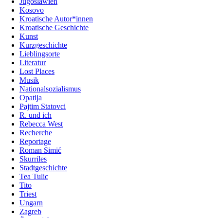
Jugoslawien
Kosovo
Kroatische Autor*innen
Kroatische Geschichte
Kunst
Kurzgeschichte
Lieblingsorte
Literatur
Lost Places
Musik
Nationalsozialismus
Opatija
Pajtim Statovci
R. und ich
Rebecca West
Recherche
Reportage
Roman Simić
Skurriles
Stadtgeschichte
Tea Tulic
Tito
Triest
Ungarn
Zagreb