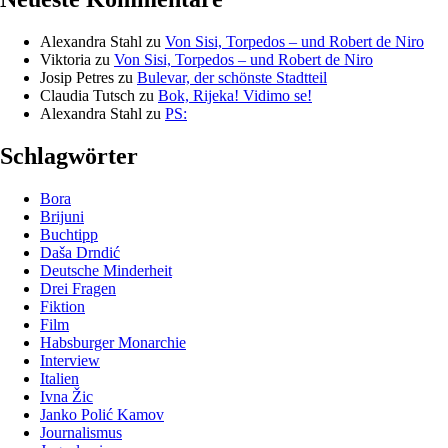
Alexandra Stahl
zu
Von Sisi, Torpedos – und Robert de Niro
Viktoria
zu
Von Sisi, Torpedos – und Robert de Niro
Josip Petres
zu
Bulevar, der schönste Stadtteil
Claudia Tutsch
zu
Bok, Rijeka! Vidimo se!
Alexandra Stahl
zu
PS:
Schlagwörter
Bora
Brijuni
Buchtipp
Daša Drndić
Deutsche Minderheit
Drei Fragen
Fiktion
Film
Habsburger Monarchie
Interview
Italien
Ivna Žic
Janko Polić Kamov
Journalismus