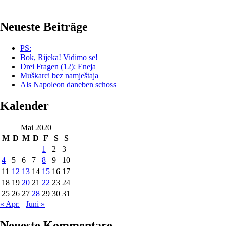
Neueste Beiträge
PS:
Bok, Rijeka! Vidimo se!
Drei Fragen (12): Eneja
Muškarci bez namještaja
Als Napoleon daneben schoss
Kalender
Mai 2020
M
D
M
D
F
S
S
1
2
3
4
5
6
7
8
9
10
11
12
13
14
15
16
17
18
19
20
21
22
23
24
25
26
27
28
29
30
31
« Apr.
Juni »
Neueste Kommentare